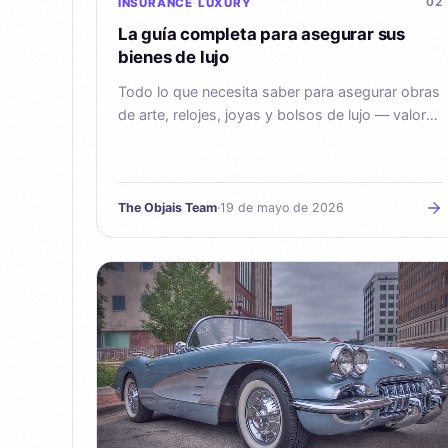
02
INSURANCE
LUXURY
La guía completa para asegurar sus
bienes de lujo
Todo lo que necesita saber para asegurar obras
de arte, relojes, joyas y bolsos de lujo — valor
acordado, tasaciones y calendario de revisión.
The Objais Team
·
19 de mayo de 2026