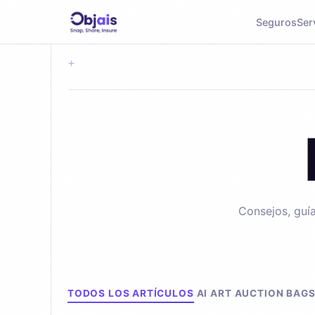
Seguros
Ser
+
Consejos, guía
Explorar por tema
TODOS LOS ARTÍCULOS
AI
ART
AUCTION
BAG
·
·
·
·