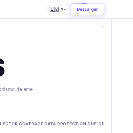
🇪🇸
Descargar
ES
+
S
ionismo de arte
LECTOR
COVERAGE
DATA PROTECTION
DUE-DILIGENCE
FIN
·
·
·
·