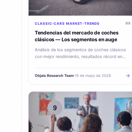
05
CLASSIC-CARS
MARKET-TRENDS
Tendencias del mercado de coches
clásicos — Los segmentos en auge
Análisis de los segmentos de coches clásicos
con mejor rendimiento, resultados récord en
subastas y lo que los coleccionistas deben
vigilar en 2025.
Objais Research Team
·
19 de mayo de 2026