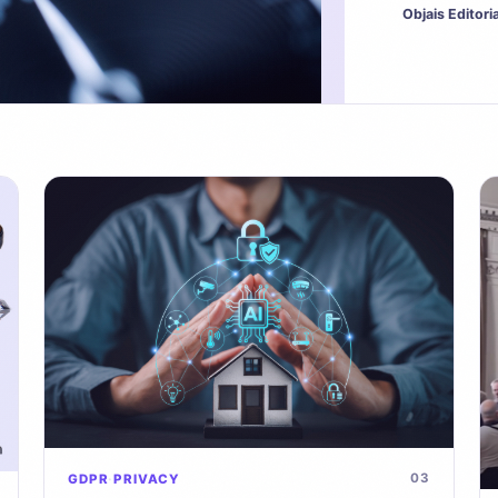
Objais Editoria
03
GDPR
PRIVACY