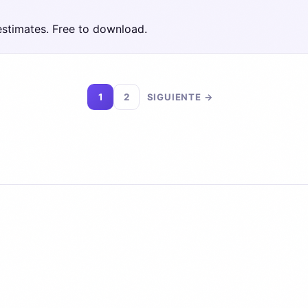
estimates. Free to download.
1
2
SIGUIENTE →