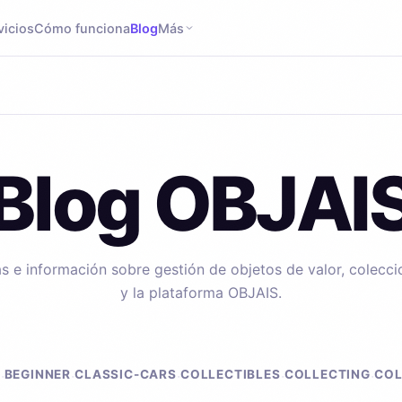
vicios
Cómo funciona
Blog
Más
Blog OBJAI
s e información sobre gestión de objetos de valor, colecc
y la plataforma OBJAIS.
S
BEGINNER
CLASSIC-CARS
COLLECTIBLES
COLLECTING
COL
·
·
·
·
·