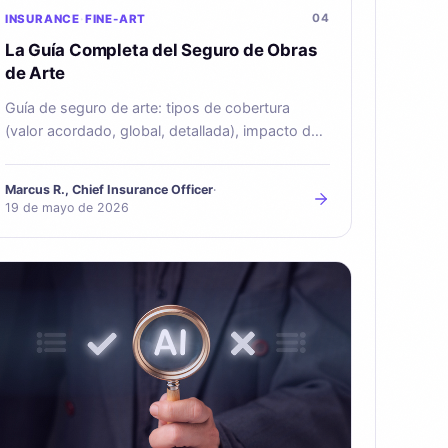
04
INSURANCE
FINE-ART
La Guía Completa del Seguro de Obras
de Arte
Guía de seguro de arte: tipos de cobertura
(valor acordado, global, detallada), impacto de
las tasaciones en la prima y cómo encontrar al
asegurador adecuado.
Marcus R., Chief Insurance Officer
·
19 de mayo de 2026