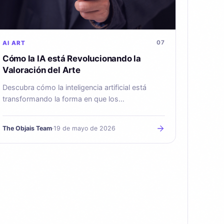
07
AI
ART
Cómo la IA está Revolucionando la
Valoración del Arte
Descubra cómo la inteligencia artificial está
transformando la forma en que los
coleccionistas valoran, gestionan y aseguran
sus colecciones de arte.
The Objais Team
·
19 de mayo de 2026