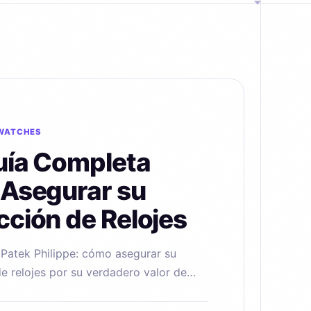
WATCHES
uía Completa
 Asegurar su
cción de Relojes
 Patek Philippe: cómo asegurar su
e relojes por su verdadero valor de
on una estimación gratuita por IA en
s.