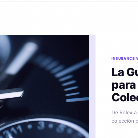
INSURANCE
La G
para
Cole
De Rolex a
colección d
mercado, c
30 segundo