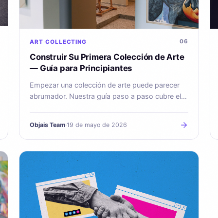
06
ART
COLLECTING
Construir Su Primera Colección de Arte
— Guía para Principiantes
Empezar una colección de arte puede parecer
abrumador. Nuestra guía paso a paso cubre el
presupuesto, la búsqueda de obras, la
autenticación, la conservación y el seguro
Objais Team
·
19 de mayo de 2026
desde el primer día.