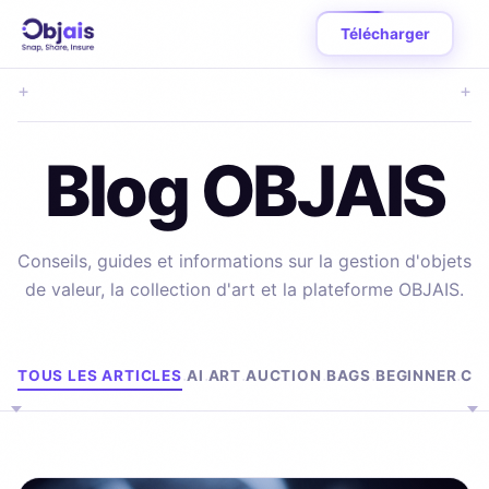
Télécharger
+
+
Blog OBJAIS
Conseils, guides et informations sur la gestion d'objets
de valeur, la collection d'art et la plateforme OBJAIS.
Parcourir par sujet
TOUS LES ARTICLES
AI
ART
AUCTION
BAGS
BEGINNER
CL
·
·
·
·
·
·