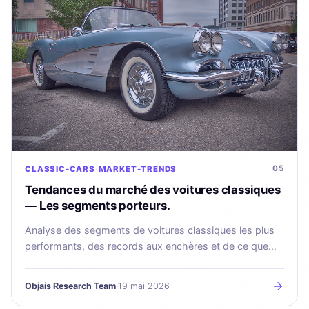
05
CLASSIC-CARS
MARKET-TRENDS
Tendances du marché des voitures classiques
— Les segments porteurs.
Analyse des segments de voitures classiques les plus
performants, des records aux enchères et de ce que
les collectionneurs doivent surveiller en 2025.
Objais Research Team
·
19 mai 2026