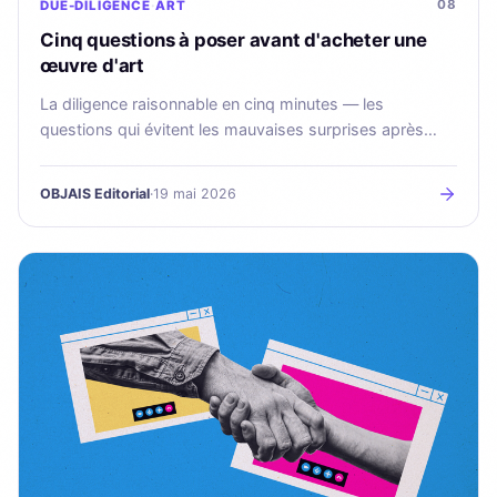
08
DUE-DILIGENCE
ART
Cinq questions à poser avant d'acheter une
œuvre d'art
La diligence raisonnable en cinq minutes — les
questions qui évitent les mauvaises surprises après
l'achat.
OBJAIS Editorial
·
19 mai 2026